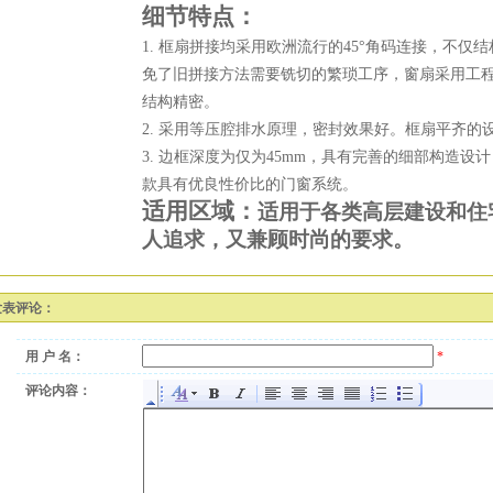
细节特点：
1. 框扇拼接均采用欧洲流行的45°角码连接，不仅
免了旧拼接方法需要铣切的繁琐工序，窗扇采用工
结构精密。
2. 采用等压腔排水原理，密封效果好。框扇平齐的
3. 边框深度为仅为45mm，具有完善的细部构造
款具有优良性价比的门窗系统。
适用区域：
适用于各类高层建设和住
人追求，又兼顾时尚的要求。
发表评论：
用 户 名：
*
评论内容：