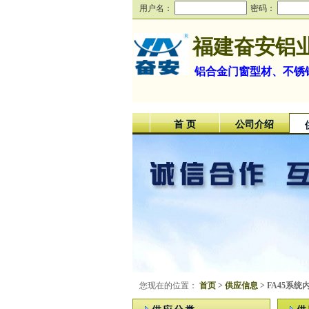
用户名：
密码：
福建奋安铝
铝合金门窗型材、不锈
首 页
公司介绍
您现在的位置：
首页
>
供应信息
> FA45系