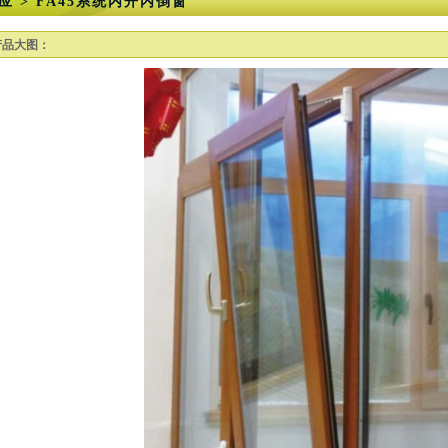
应 > FA45系统内开内倒窗
产品大图：