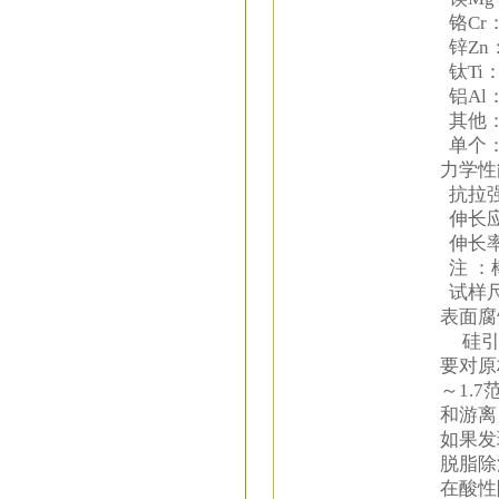
铬Cr：
锌Zn：
钛Ti：
铝Al
其他
单个：0
力学性
抗拉强度
伸长应力 
伸长率 
注 ：
试样尺
表面腐
硅引起
要对原
～1.
和游离
如果发
脱脂除
在酸性