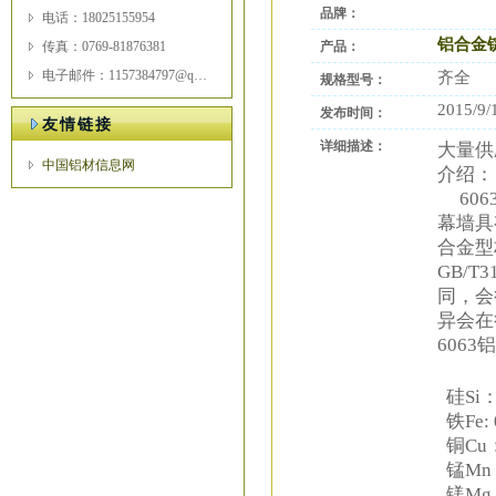
品牌：
电话：18025155954
铝合金
传真：0769-81876381
产品：
电子邮件：1157384797@qq.com
齐全
规格型号：
2015/9/
发布时间：
友情链接
详细描述：
大量供应
中国铝材信息网
介
606
幕墙具
合金型
GB/
同，会
异会在
606
硅Si：0
铁Fe: 
铜Cu：
锰Mn：
镁Mg：0