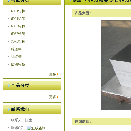
供应分类
供应 > 6063铝块 进口606
6061铝棒
产品大图：
6061铝管
6063铝棒
6063铝管
7075铝棒
纯铝棒
纯铝管
防锈铝板
更多
产品分类
更多
联系我们
联系人：陈生
详细信息：
腾讯QQ：