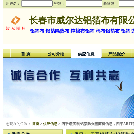
用户名：
密码：
验证码：
长春市威尔达铝箔布有限
铝箔布 铝箔隔热布 纯棉布铝箔 棉布铝箔布 铝
首 页
公司介绍
产品报价
供应信息
您现在的位置：
首页
>
供应信息
> 四平铝箔布|铝箔防火毯商机信息，四平ARI