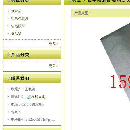
供应分类
供应 > 四平铝箔布|铝箔防
复合箔
产品大图：
铝箔包装袋
铝箔胶带
食品箔
更多
产品分类
更多
联系我们
联系人：王晓路
腾讯QQ：
电话：0510-66889995
传真：
电子邮件：929265161@qq.com