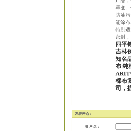
产品，
霉变。
防油污
能涂布
特别适
密封，
四平
吉林
知名
布|
AR
棉布
司，
发表评论：
用 户 名：