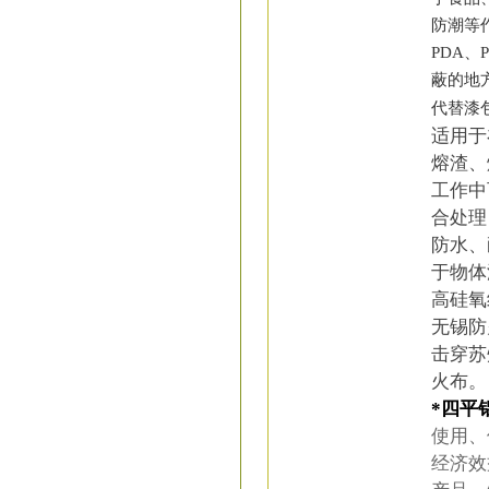
防潮等
PDA
蔽的地
代替漆
适用于
熔渣、
工作中
合处理
防水、
于物体
高硅氧
无锡防
击穿苏
火布。
*
四平
使用、
经济效