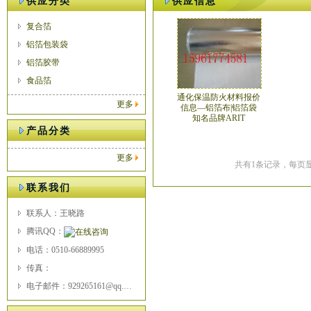
供应分类
供应信息
复合箔
铝箔包装袋
铝箔胶带
食品箔
通化保温防火材料报价
更多
信息—铝箔布|铝箔袋
知名品牌ARIT
产品分类
更多
共有1条记录，每页显
联系我们
联系人：王晓路
腾讯QQ：
电话：0510-66889995
传真：
电子邮件：929265161@qq.com