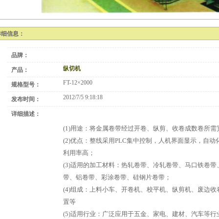
详细信息：
品牌：
纵切机
产品：
FT-12×2000
规格型号：
2012/7/5 9:18:18
发布时间：
详细描述：
(1)用途：将金属卷带经过开卷、纵剪、收卷成数卷所需
(2)优点：整线采用PLC集中控制，人机界面显示，自
利用率高；
(3)适用的加工材料：热轧卷带、冷轧卷带、马口铁卷
带、铝卷带、彩涂卷带、硅钢片卷带；
(4)组成：上料小车、开卷机、校平机、纵剪机、废边
置等
(5)适用行业：广泛应用于五金、家电、建材、汽车等行