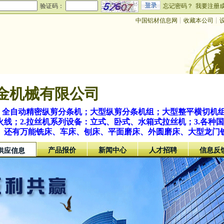
验证码：
忘记密码？
我要注册
中国铝材信息网
┊
收藏本公司
┊
金机械有限公司
备：全自动精密纵剪分条机；大型纵剪分条机组；大型整平横切机
线；2.拉丝机系列设备：立式、卧式、水箱式拉丝机；3.各种
。还有万能铣床、车床、刨床、平面磨床、外圆磨床、大型龙门铣
产品报价
新闻中心
人才招聘
信息反
供应信息