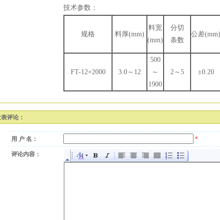
技术参数：
料宽
分切
规格
料厚
(mm)
公差
(mm
(mm)
条数
500
FT-12×
2000
3.0～
12
～
2～
5
±
0.20
1900
发表评论：
用 户 名：
*
评论内容：