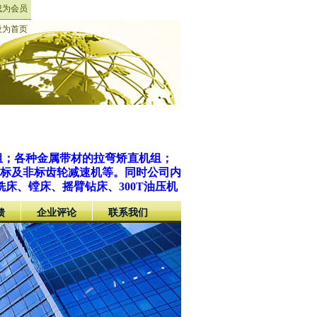
成为会员
设为首页
组；各种金属带材的拉弯矫直机组；
国标及非标齿轮减速机等。同时公司内
床、镗床、摇臂钻床、300T油压机
馈
企业评论
联系我们