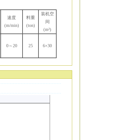
装机空
速度
料重
)
间
(m/min)
(ton)
(m²
)
0～
20
25
6×
30