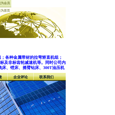
成为会员
设为首页
组；各种金属带材的拉弯矫直机组；
国标及非标齿轮减速机等。同时公司内
床、镗床、摇臂钻床、300T油压机
馈
企业评论
联系我们