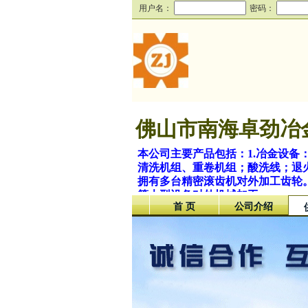
用户名：
密码：
佛山市南海卓劲冶
本公司主要产品包括：1.冶金设
清洗机组、重卷机组；酸洗线；退火
拥有多台精密滚齿机对外加工齿轮
等大型设备对外机械加工。
首 页
公司介绍