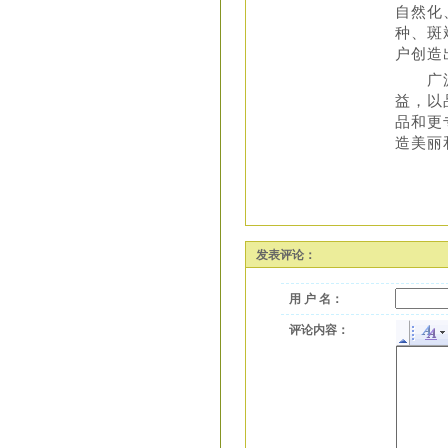
自然化
种、斑
户创造
广源铝
益，以
品和更
造美丽
发表评论：
用 户 名：
评论内容：