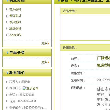
供应分类
供应 > 铝行业20强企业广
电泳型材
产品大图：
氟碳型材
家具型材
建筑型材
木纹转印
更多
详细信息：
产品分类
广源铝
品牌：
更多
氟碳型
产品：
联系我们
规格型号：
2017/9/
发布时间：
联系人：周晓华
详细描述：
腾讯QQ：
佛山市
材第一
电话：13542570036
材研发
传真：075787652888
发和生
电子邮件：925870767@qq.com