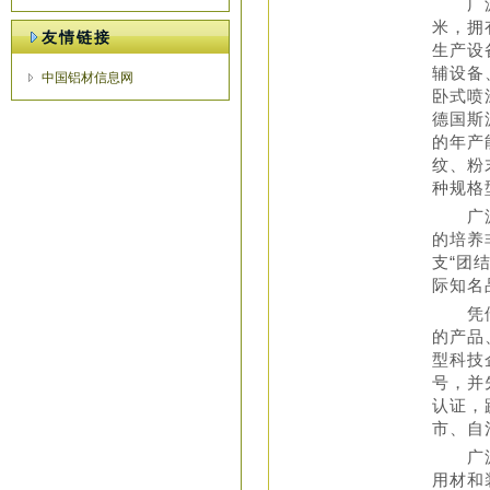
广源铝
米，拥
友情链接
生产设
辅设备
中国铝材信息网
卧式喷
德国斯
的年产
纹、粉
种规格
广源铝
的培养
支“团
际知名
凭借企
的产品
型科技
号，并
认证，
市、自
广源铝
用材和