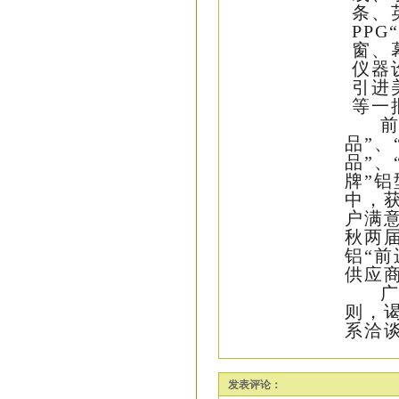
条、
PPG
窗、
仪器
引进
等一
前
品”、
品”、
牌”
中，
户满
秋两
铝“
供应
广
则，
系洽
发表评论：