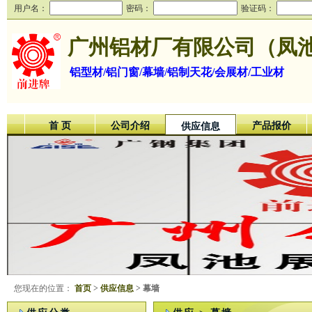
用户名：
密码：
验证码：
广州铝材厂有限公司（凤
铝型材/铝门窗/幕墙/铝制天花/会展材/工业材
首 页
公司介绍
产品报价
供应信息
您现在的位置：
首页
>
供应信息
> 幕墙