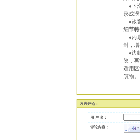
♦下滑
形成涡
♦该窗
细节特
♦内扇
封，增
♦边封
胶，再
适用区
筑物。
发表评论：
用 户 名：
评论内容：