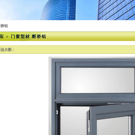
断桥铝
应 > 门窗型材 断桥铝
产品大图：