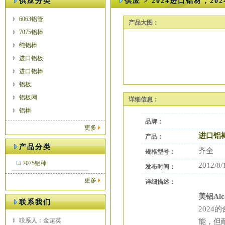
供应分类
供应 > 2024进口铝材，2
6063铝管
产品大图：
7075铝棒
纯铝棒
进口铝板
进口铝棒
铝板
铝板网
详细信息：
铝棒
品牌：
更多
进口铝
产品：
产品分类
齐全
规格型号：
7075铝棒
2012/8/
发布时间：
更多
详细描述：
美铝Alc
联系我们
2024
的
联系人：金超英
能，但