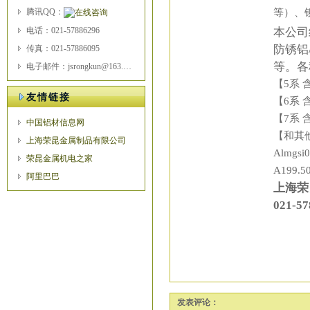
腾讯QQ：
等）、
本公司
电话：021-57886296
防锈铝
传真：021-57886095
等。各
电子邮件：jsrongkun@163.com
【5系 含
友情链接
【6系 含
【7系 含
中国铝材信息网
【和其他合
上海荣昆金属制品有限公司
Almgsi
荣昆金属机电之家
A199.5
阿里巴巴
上海荣
021-5
发表评论：