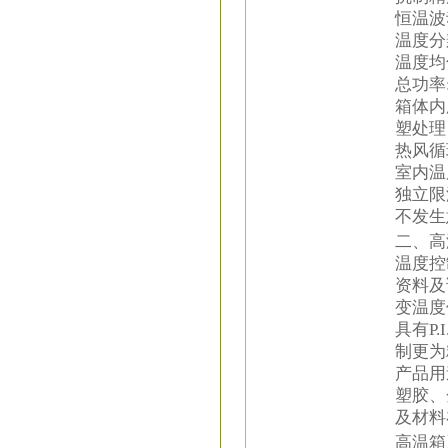
恒温波
温度分辨
温度均
总功率:
箱体内
塑处理
热风循
室内温
独立限
不发生
二、高
温度控
资料及
变温度
具有P
制更为
产品用
塑胶、
及材料
高温箱严