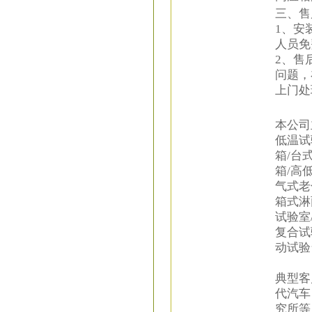
三、售
1、安
人员免
2、售
问题，
上门处
本公司
低温试
箱/台
箱/高
气式老
箱式淋
试验室
复合试
动试验
典型客
代汽车
究所等