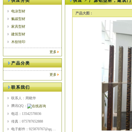
供应分类
供应 > 广源铝型材，建筑门
电泳型材
产品大图：
氟碳型材
家具型材
建筑型材
木纹转印
更多
产品分类
更多
联系我们
联系人：周晓华
腾讯QQ：
电话：13542570036
传真：075787652888
电子邮件：925870767@qq.com