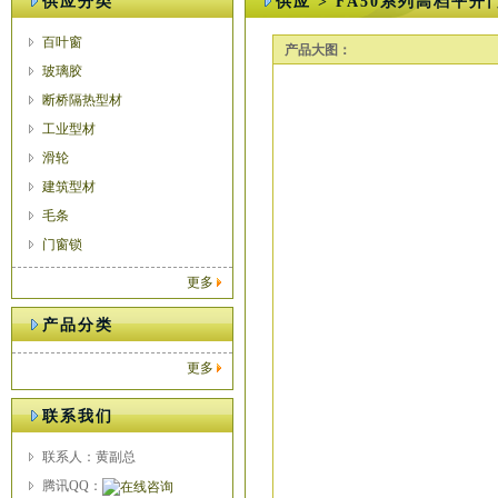
供应分类
供应 > FA50系列高档平开
百叶窗
产品大图：
玻璃胶
断桥隔热型材
工业型材
滑轮
建筑型材
毛条
门窗锁
更多
产品分类
更多
联系我们
联系人：黄副总
腾讯QQ：