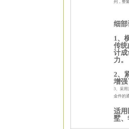
列，整
细部
1、
传统
计成
力。
2、
增强
3、采
金件的
适用
墅、