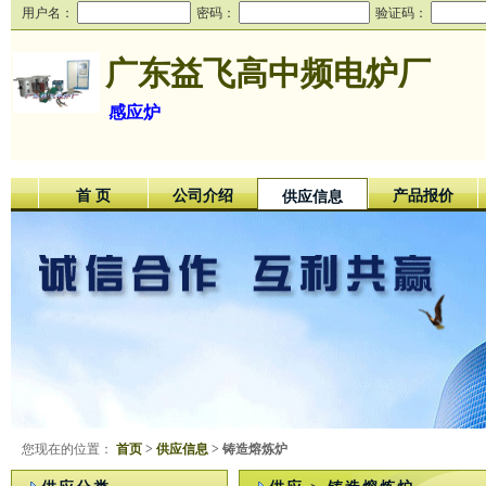
用户名：
密码：
验证码：
广东益飞高中频电炉厂
感应炉
首 页
公司介绍
产品报价
供应信息
您现在的位置：
首页
>
供应信息
> 铸造熔炼炉