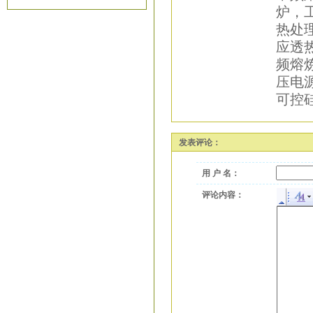
炉，
热处
应透
频熔
压电源
可控硅
发表评论：
用 户 名：
评论内容：