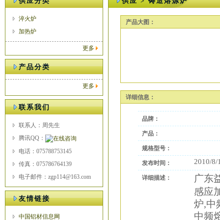
供应分类
供应 > 铸造熔炼炉
淬火炉
产品大图：
加热炉
更多
产品分类
更多
详细信息：
联系我们
品牌：
联系人：周先生
产品：
腾讯QQ：
规格型号：
电话：075788753145
2010/8/
发布时间：
传真：075786764139
广东
电子邮件：zgp114@163.com
详细描述：
感应
友情链接
炉,中
中频
中国铝材信息网