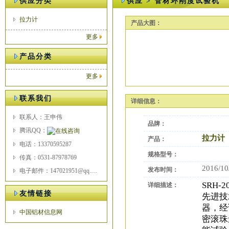
供应分类
供应 > 管材环刚度试验机
拉力计
产品大图：
更多
产品分类
更多
联系我们
详细信息：
联系人：王申伟
品牌：
腾讯QQ：
拉力计
产品：
电话：13370595287
规格型号：
传真：0531-87978769
2016/10
发布时间：
电子邮件：147021951@qq.com
SRH
-
2
详细描述：
友情链接
先进技
器，经
中国铝材信息网
密滚珠