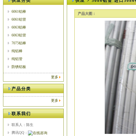
供应分类
供应 > 5086铝管 进口50
6061铝棒
产品大图：
6061铝管
6063铝棒
6063铝管
7075铝棒
纯铝棒
纯铝管
防锈铝板
更多
产品分类
更多
联系我们
联系人：陈生
腾讯QQ：