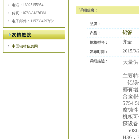
电话：18025155954
详细信息：
传真：0769-81876381
电子邮件：1157384797@qq.com
品牌：
铝管
产品：
友情链接
齐全
规格型号：
中国铝材信息网
2015/9/
发布时间：
详细描述：
大量供应
主要
铝镁合
都有增
合金根据
5754
腐蚀性
机板可
探设备
5086
H36，