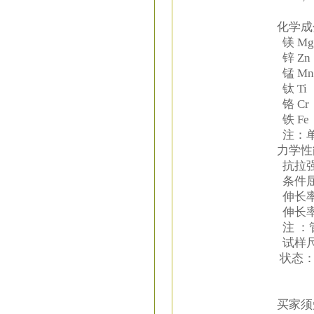
化学
镁 Mg
锌 Zn：
锰 Mn
钛 Ti 
铬 Cr：
铁 Fe：
注：单个
力学
抗拉强度
条件屈服
伸长率 
伸长率 
注 ：
试样
状态：
买家须