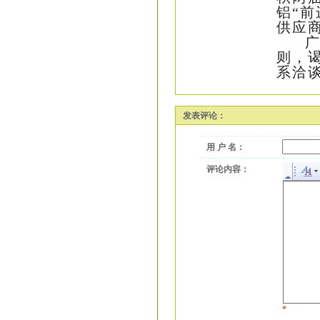
铝“
供应
广
则，
系洽
发表评论：
用 户 名：
评论内容：
*