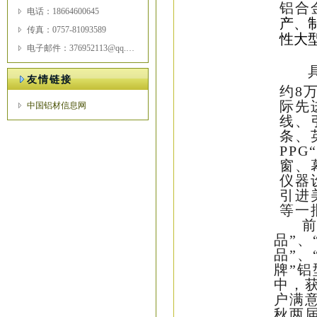
铝合
电话：18664600645
产、
传真：0757-81093589
性大
电子邮件：376952113@qq.com
友情链接
约
8
际先
中国铝材信息网
线、
条、
PPG
窗、
仪器
引进
等一
前
品”、
品”、
牌”
中，
户满
秋两