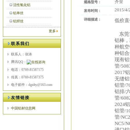
齐全
规格型号：
活性氧化铝
2015/4/
发布时间：
铝单丝
详细描述：
低价直
铝焊丝
更多
东莞市
铝棒，
联系我们
种航空
种铝合
联系人：张涛
现有铝管
腾讯QQ：
管/50
电话：0769-81587175
2017
传真：0769-81587375
无缝铝管
铝管/7
电子邮件：dgtdty@163.com
铝排/六
管/60
友情链接
2024铝
中国铝材信息网
铝管/1
管/NC2
NC5/N
进口铝管