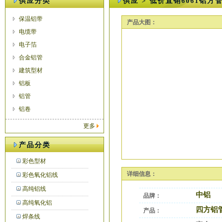
供应分类
供应 > 低价直销6061铝方
保温铝带
产品大图：
电缆带
电子箔
合金铝管
建筑型材
铝板
铝管
铝卷
更多
产品分类
彩色型材
详细信息：
彩色氧化铝线
高纯铝线
中铝
品牌：
高纯氧化铝
四方铝
产品：
焊条线