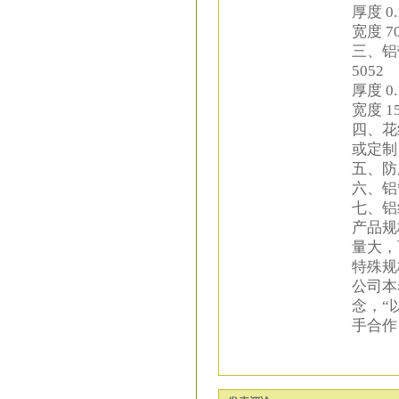
厚度 0.
宽度 70
三、铝带
5052
厚度 0.
宽度 15
四、花
或定制 厚
五、防
六、铝
七、铝
产品规
量大，
特殊规
公司本
念，“
手合作