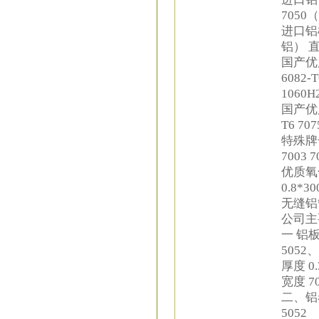
7050
进口铝棒
铝） 直
国产优质合
6082-
1060H
国产优质合
T6 70
特殊牌号材
7003 
优质氧化铝
0.8*30
无缝铝管5
公司主
一 铝板
5052、
厚度 0.
宽度 7
二、铝卷
5052