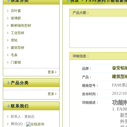
供应分类
供应 > FA98系列节能创新
百叶窗
产品大图：
玻璃胶
断桥隔热型材
工业型材
滑轮
建筑型材
毛条
详细信息：
门窗锁
奋安铝
品牌：
更多
建筑型
产品：
产品分类
FA98
规格型号：
2012/10
更多
发布时间：
功能
详细描述：
联系我们
1.
FA
新
联系人：黄副总
外
腾讯QQ：