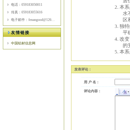
居
电话：059183050011
2.
本系
传真：059183055616
水
区
电子邮件：fenangood@126.com
3.
独特
平
友情链接
4.
改变
中国铝材信息网
的
5.
本系
发表评论：
用 户 名：
评论内容：