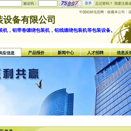
验证码：
忘记密码？
我要注册
中国铝材信息网
┊
收藏本公司
┊
装设备有限公司
装机，铝带卷缠绕包装机，铝线缠绕包装机等包装设备。
产品报价
新闻中心
人才招聘
信息反
供应信息