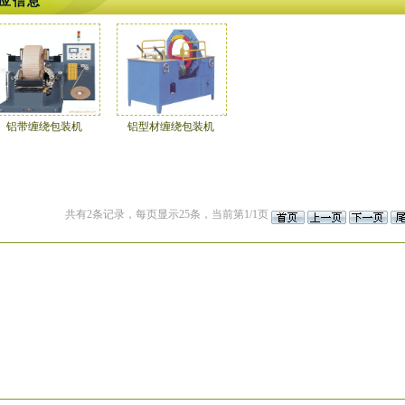
应信息
铝带缠绕包装机
铝型材缠绕包装机
共有2条记录，每页显示25条，当前第1/1页