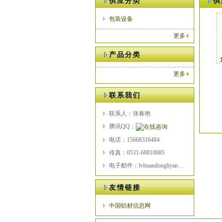
供应分类
供
包装设备
更多
产品分类
更多
联系我们
联系人：张春艳
腾讯QQ：
电话：15668316484
传真：0531-68810085
电子邮件：lvhuandongliyan@126.com
友情链接
中国铝材信息网