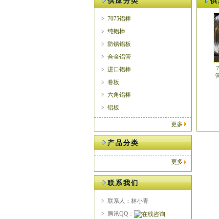
供应分类
供
7075铝棒
纯铝棒
防锈铝板
合金铝管
进口铝棒
管
卷板
六角铝棒
铝板
更多
产品分类
更多
联系我们
联系人：林小青
腾讯QQ：