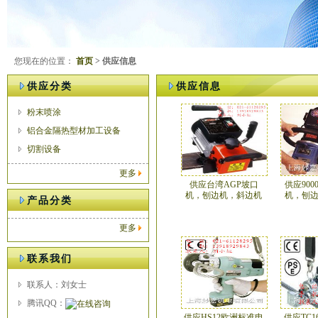
您现在的位置：
首页
> 供应信息
供应分类
供应信息
粉末喷涂
铝合金隔热型材加工设备
切割设备
更多
供应台湾AGP坡口
供应90
机，刨边机，斜边机
机，刨
产品分类
更多
联系我们
联系人：刘女士
腾讯QQ：
供应HS12欧洲标准电
供应TC