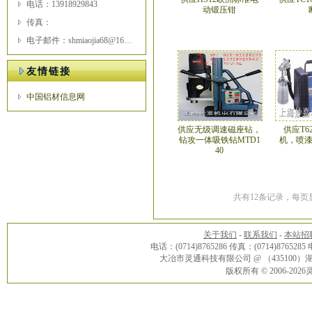
电话：13918929843
动锻压钳
传真：
电子邮件：shmiaojia68@163.com
友情链接
中国铝材信息网
供应无级调速磁座钻，
供应T6
钻攻一体吸铁钻MTD1
机，喷
40
共有12条记录，每页显
关于我们
-
联系我们
-
本站招
电话：(0714)8765286 传真：(0714)8765285
大冶市灵通科技有限公司 @ （43510
版权所有 © 2006-20