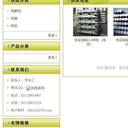
供应分类
供应信息
电解铝
铝板
铝锭
更多
供应国标A380铝（现
供应国标
货）
（
产品分类
更多
共有3条记录，每页显
联系我们
联系人：李长江
腾讯QQ：
电话：021-26614987
传真：021-60853224
电子邮件：kbsyfz@163.com
友情链接