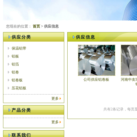
您现在的位置：
首页
> 供应信息
供应分类
供应信息
保温铝带
铝板
铝箔
铝卷
公司供应铝卷板
河南中友
铝卷板
压花铝板
更多
共有2条记录，每页显
产品分类
更多
联系我们