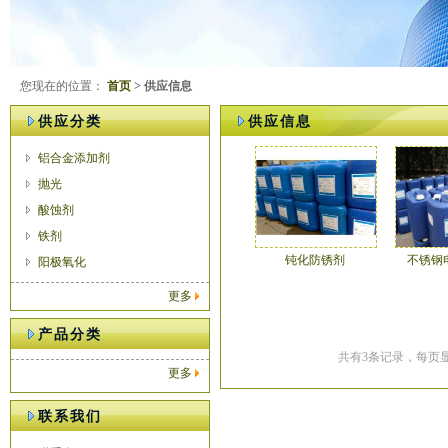
您现在的位置：
首页
> 供应信息
供应分类
供应信息
铝合金添加剂
抛光
酸蚀剂
铁剂
钝化防锈剂
不锈钢
阳极氧化
更多
产品分类
共有3条记录，每页显
更多
联系我们