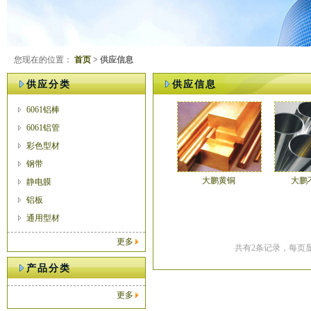
您现在的位置：
首页
> 供应信息
供应分类
供应信息
6061铝棒
6061铝管
彩色型材
钢带
大鹏黄铜
大鹏
静电膜
铝板
通用型材
更多
共有2条记录，每页显
产品分类
更多