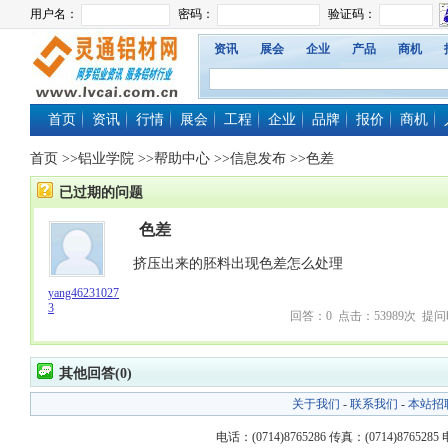
资讯
展会
企业
产品
商机
首页
资讯
行情
展会
工程
企业
品牌
报价
商机
首页
>>
铝业学院
>>
帮助中心
>>
信息发布
>>色差
已过期的问题
色差
挤压出来的胚料出现色差怎么处理
yang46231027
3
回答：0 点击：53989次 提问时间：
其他回答(0)
关于我们
-
联系我们
-
本站招
电话：(0714)8765286 传真：(0714)8765285