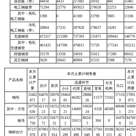
涂层板（带）
44450
4433
217681
24192
484
35485
电工钢板带
71294
22770
495023
278628
22253
22846
其中：热轧
1390
0
41369
23799
5905
11106
电工钢板
冷轧
28864
17232
287828
178637
14281
11447
电工钢板（带）
无缝钢管
472317
215589
737393
131871
209441
148770
其中：热轧
401435
147596
470815
71729
177241
105212
无缝钢管
焊接钢管
35179
13556
54918
55412
17200
69432
其它钢材
5629
16643
46994
31533
5588
7170
本月
本月
本月止累计销售量
止累
止累
产品名称
计产
流通环节
计自
分支
合计
直供
出口
量
用量
机构
小计
代理
直销
零售
33402
64876
28978
29464
28886
57116
27091
钢坯
46282
11577
72162
871
17
01
85
26
9
075
20759
42133
18352
19230
19020
40646
16600
其中：方坯
14669
6328
48589
630
23
52
21
24
1
271
10517
21265
10475
91433
88241
16470
84769
板坯
31613
304
0
750
72
32
2
5
8
53
87237
87083
17013
54059
14706
35596
37561
10186
58241
44250
钢材合计
970
470
914
299
490
649
60
115
42
1