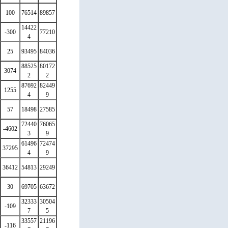
100
76514
89857
14422
-300
77210
4
25
93495
84036
88525
80172
3074
2
2
87692
82449
1255
4
9
57
18498
27585
72440
76065
-4602
3
9
61496
72474
37295
4
9
36412
54813
29249
30
69705
63672
32333
30504
-109
7
5
33557
21196
-116