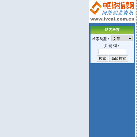
站内检索
检索类型：
关 键 词：