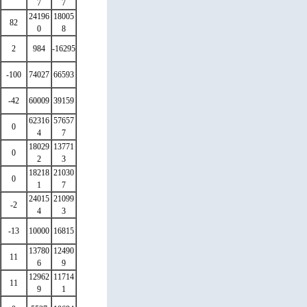
7
7
24196
18005
82
0
8
2
984
-16295
-100
74027
66593
-42
60009
39159
62316
57657
0
4
7
18029
13771
0
2
3
18218
21030
0
1
7
24015
21099
-2
4
3
-13
10000
16815
13780
12490
11
6
9
12962
11714
11
9
1