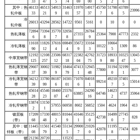
33
47
5
74
69
00
5
2
6
其中：热
46133
46513
54913
31463
11970
14917
45750
51798
43789
23996
轧中板
33
21
9
01
57
37
7
6
5
冷
26013
43294
28562
14722
9561
5161
0
10
0
0
轧中板
72894
73394
35770
32056
26784
热轧薄板
27355
25364
7900
47773
2332
6
8
7
8
9
11618
11826
37616
69849
35672
33164
10664
冷轧薄板
10122
1309
86
90
12
4
4
9
3
5
12192
12108
23506
68317
22382
42762
31723
18933
10325
13045
中厚宽钢带
125
257
12
18
04
75
9
80
47
5
热轧薄宽钢
29607
30002
51982
18464
47413
12945
31194
32199
77800
3077
带
37
39
9
79
1
48
0
1
冷轧薄宽钢
34212
33780
86187
16501
71070
84018
49210
37401
99214
15014
带
39
99
6
01
6
1
7
5
45614
45546
18460
25576
24290
14623
热轧窄钢带
63885
64746
4737
35964
28
23
07
47
16
2
13874
13150
冷轧窄钢带
57955
66958
8602
56852
1504
4624
1964
413
2
1
镀层板
17209
17330
48015
81044
41646
35125
16499
27745
42738
828
（带）
68
48
2
9
1
0
0
7
其中：镀
11445
11561
41540
55134
29900
21026
11195
42078
77474
828
锌板（带）
08
79
2
5
7
0
8
镀
21236
20720
13523