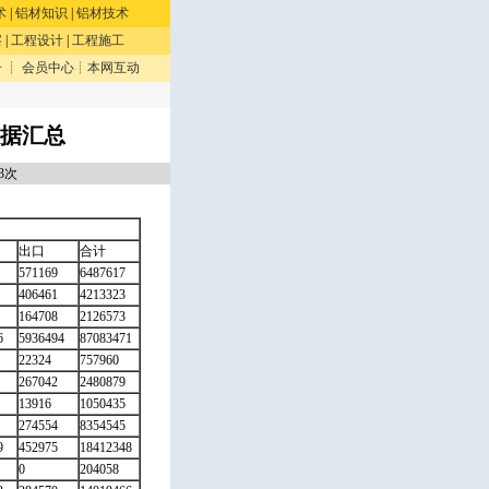
术
|
铝材知识
|
铝材技术
察
|
工程设计
|
工程施工
册
┊
会员中心
┊
本网互动
数据汇总
93次
出口
合计
571169
6487617
406461
4213323
164708
2126573
6
5936494
87083471
22324
757960
267042
2480879
13916
1050435
274554
8354545
9
452975
18412348
0
204058