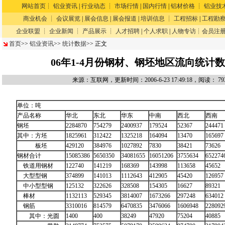
网站首页
┊
铝业资讯
|
行业动态
┊
市场行情
|
国内行情
|
铝材价格
┊
铝业技
商业机会
┊
会议展览
|
展会信息
|
展会报道
|
培训信息
┊
工程招标
|
工程勘
企业联盟
┊
企业新闻
┊
产品展示
┊
人才招聘
|
个人求职
|
人物专访
┊
会员注
首页
>>
铝业资讯
>>
统计数据
>> 正文
06年1-4月份钢材、钢坯地区流向统计
来源：互联网，更新时间：2006-6-23 17:49:18，阅读：
7
单位：吨
产品名称
华北
东北
华东
中南
西北
西南
钢坯
2284870
754279
2400937
179524
52367
244471
其中：方坯
1825961
312422
1325218
164094
13470
165697
板坯
429120
384976
1027892
7830
38421
73626
钢材合计
15085386
5650350
34081655
16051206
3755634
652274
铁道用钢材
122740
141219
168369
143998
113658
45652
大型型钢
374899
141013
1112643
412905
45420
126957
中小型型钢
125132
322626
328508
154305
16627
89321
棒材
1132113
529345
3814007
1673266
297248
634012
钢筋
3310016
814579
6470835
3476066
1606948
228092
其中：光圆
1400
400
38249
47920
75204
40885