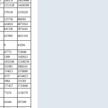
3
284570
14019466
7
1212128
14436509
279130
2319229
125736
868361
424024
4071024
641336
5874245
437895
4651319
0
43294
47773
733948
1309
1182612
1032546
12108256
321991
3000241
374015
3378099
4737
4554623
1964
131501
277457
1733048
77474
1156179
41444
207200