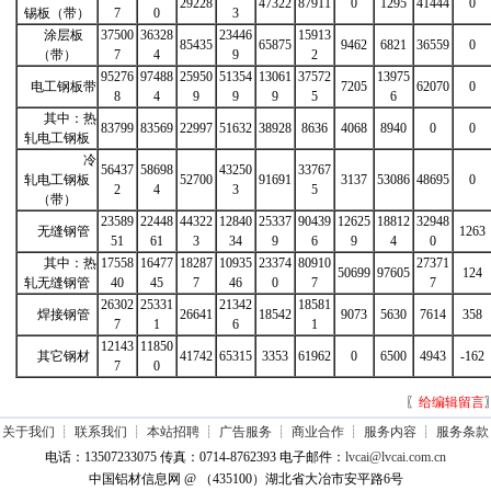
29228
47322
87911
0
1295
41444
0
锡板（带）
7
0
3
涂层板
37500
36328
23446
15913
85435
65875
9462
6821
36559
0
（带）
7
4
9
2
95276
97488
25950
51354
13061
37572
13975
电工钢板带
7205
62070
0
8
4
9
9
9
5
6
其中：热
83799
83569
22997
51632
38928
8636
4068
8940
0
0
轧电工钢板
冷
56437
58698
43250
33767
轧电工钢板
52700
91691
3137
53086
48695
0
2
4
3
5
（带）
23589
22448
44322
12840
25337
90439
12625
18812
32948
无缝钢管
1263
51
61
3
34
9
6
9
4
0
其中：热
17558
16477
18287
10935
23374
80910
27371
50699
97605
124
轧无缝钢管
40
45
7
46
0
7
7
26302
25331
21342
18581
焊接钢管
26641
18542
9073
5630
7614
358
7
1
6
1
12143
11850
其它钢材
41742
65315
3353
61962
0
6500
4943
-162
7
0
〖
给编辑留言
关于我们
┊
联系我们
┊
本站招聘
┊
广告服务
┊
商业合作
┊
服务内容
┊
服务条款
电话：13507233075 传真：0714-8762393 电子邮件：
lvcai@lvcai.com.cn
中国铝材信息网 @ （435100）湖北省大冶市安平路6号