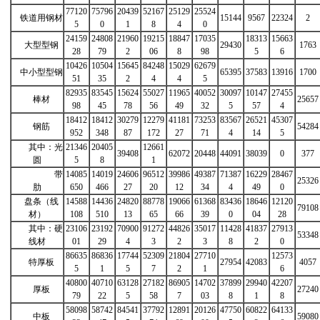
77120
75796
20439
52167
25129
25524
铁道用钢材
15144
9567
22324
2
5
0
1
8
4
0
24159
24808
21960
19215
18847
17035
18313
15663
大型型钢
29430
1763
28
79
2
06
8
98
5
6
10426
10504
15645
84248
15029
62679
中小型型钢
65395
37583
13916
1700
51
35
2
4
4
5
82935
83545
15624
55027
11965
40052
30097
10147
27455
棒材
25657
98
45
78
56
49
32
5
57
4
18412
18412
30279
12279
41181
73253
83567
26521
45307
钢筋
54284
952
348
87
172
27
71
4
14
5
其中：光
21346
20405
12661
39408
62072
20448
44091
38039
0
377
圆
5
8
1
带
14085
14019
24606
96512
39986
49387
71387
16229
28467
25326
肋
650
466
27
20
12
34
4
49
0
盘条（线
14588
14436
24820
88778
19066
61368
83436
18646
12120
79108
材）
108
510
13
65
66
39
0
04
28
其中：硬
23106
23192
70900
91272
44826
35017
11428
41837
27913
53348
线材
01
29
4
3
2
3
8
2
0
86635
86836
17744
52309
21804
27710
12573
特厚板
27954
42083
4057
5
1
5
7
2
1
6
40800
40710
63128
27182
86905
14702
37899
29940
42207
厚板
27240
79
22
5
58
7
03
8
1
8
58098
58742
84541
37792
12891
20126
47750
60822
64133
中板
59080