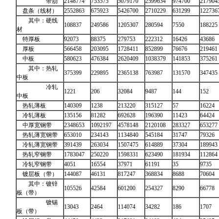
带肋
2148774
753575
5079170
2599634
974700
217904
盘条（线材）
2552863
675923
5426700
2710229
631299
122736
其中：硬线
108837
249586
1205307
280594
7550
188225
材
特厚板
92073
88375
279753
222312
16426
43686
厚板
566458
203095
1728411
852899
76676
219461
中板
580623
476384
2620409
1038379
141853
375261
其中：热轧
375399
229895
2365138
763987
131570
347435
中板
冷轧
1221
206
32084
9487
144
152
中板
热轧薄板
140309
1238
213220
315127
57
16224
冷轧薄板
135156
81282
692628
196390
11423
64424
中厚宽钢带
2348653
1092197
4578148
2120108
283327
653277
热轧薄宽钢带
653010
234143
1134840
545184
31747
79326
冷轧薄宽钢带
391439
263034
1507475
614889
37304
189943
热轧窄钢带
1783047
250220
1598331
623490
181934
112864
冷轧窄钢带
4051
16554
37971
61191
35
9735
镀层板（带）
144087
46131
817247
368834
8688
70604
其中：镀锌
105526
42584
601200
254327
8290
66778
板（带）
镀锡
13043
2464
114074
34282
186
1707
板（带）