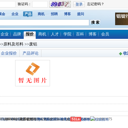
展会
企业
产品
商机
招聘
博客
提问
企业
品牌
报价
商机
人才
学院
百科
博客
会员
>>
原料及坯料
>>废铝
企业报价
产品评论
收
714)8765285 电子邮件：dylt2006@163.com QQ群号：558099248 213921375
 （435100）湖北省大冶市城北开发区新冶大道
© 2006-2026灵通铝材网
系我们
-
本站招聘
-
广告服务
鄂ICP备12005698号-1
-
商业合作
-
服务内容
51La
-
服务条款