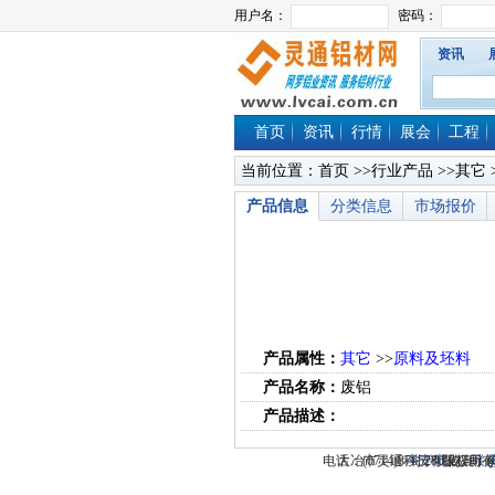
资讯
首页
资讯
行情
展会
工程
当前位置：
首页
>>
行业产品
>>
其它
产品信息
分类信息
市场报价
产品属性：
其它
>>
原料及坯料
产品名称：
废铝
产品描述：
电话：(0714)8765286 传真：(0
大冶市灵通科技有限公司 @
关于我们
版权所有 
-
联