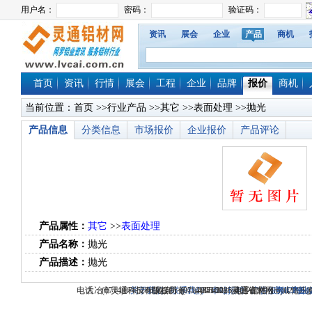
资讯
展会
企业
产品
商机
首页
资讯
行情
展会
工程
企业
品牌
报价
商机
当前位置：
首页
>>
行业产品
>>
其它
>>
表面处理
>>抛光
产品信息
分类信息
市场报价
企业报价
产品评论
产品属性：
其它
>>
表面处理
产品名称：
抛光
产品描述：
抛光
电话：(0714)8765286 传真：(0714)8765285 电子邮件：dylt2006@1
大冶市灵通科技有限公司 @ （435100）湖北省大冶市城北
关于我们
版权所有 © 2006-2026灵通铝材网
-
联系我们
-
本站招聘
-
广告服务
鄂ICP备12
-
商业