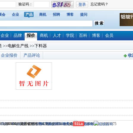
展会
企业
产品
商机
招聘
博客
提问
企业
品牌
报价
商机
人才
学院
百科
博客
会员
类
>>
电解生产线
>>下料器
企业报价
产品评论
收
714)8765285 电子邮件：dylt2006@163.com QQ群号：558099248 213921375
 （435100）湖北省大冶市城北开发区新冶大道
© 2006-2026灵通铝材网
系我们
-
本站招聘
-
广告服务
鄂ICP备12005698号-1
-
商业合作
-
服务内容
51La
-
服务条款