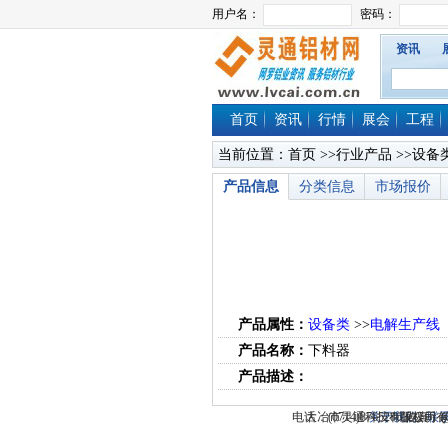
资讯
首页
资讯
行情
展会
工程
当前位置：
首页
>>
行业产品
>>
设备
产品信息
分类信息
市场报价
产品属性：
设备类
>>
电解生产线
产品名称：
下料器
产品描述：
电话：(0714)8765286 传真：(0
大冶市灵通科技有限公司 @
关于我们
版权所有 
-
联