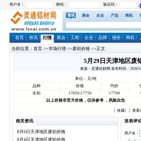
资讯
展会
企业
产品
商机
首页
资讯
行情
展会
工程
企业
品牌
报价
商机
当前位置：
首页
>>
市场行情
>>
废铝价格
>>正文
5月29日天津地区废
来源：灵通铝材网 发布时间：2026/5/29 
单位：元/吨
品种
价格
均价
生铝
17650-17750
17700
以上价格非官方价格，仅供参考 ，风险自负
〖
收藏
〗〖
查看
相关资讯
发表评
8月6日天津地区废铝价格
用户名：
8月4日天津地区废铝价格