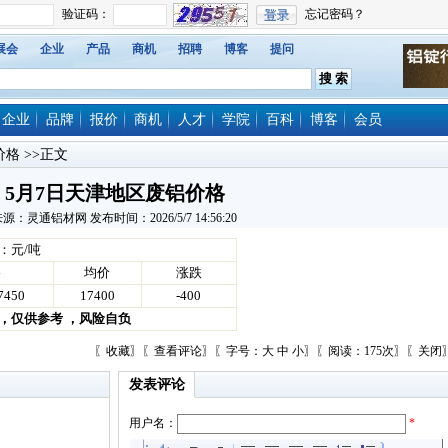
展会
企业
产品
商机
招聘
博客
提问
企业
品牌
报价
商机
人才
学院
百科
博客
会员
价格
>>正文
5月7日天津地区废铝价格
源：灵通铝材网 发布时间：2026/5/7 14:56:20
：元/吨
格
均价
涨跌
7450
17400
-400
，仅供参考 ，风险自负
〖
收藏
〗〖
查看评论
〗〖字号：
大
中
小
〗〖阅读：175次〗〖
关闭
发表评论
用户名：
*