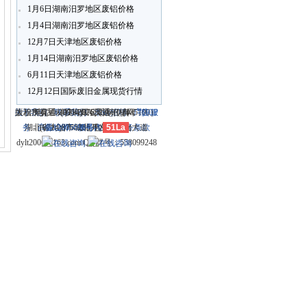
1月6日湖南汨罗地区废铝价格
1月4日湖南汨罗地区废铝价格
12月7日天津地区废铝价格
1月14日湖南汨罗地区废铝价格
6月11日天津地区废铝价格
12月12日国际废旧金属现货行情
关于我们
大冶市灵通科技有限公司 @ （435100）
版权所有 © 2006-2026灵通铝材网
电话：(0714)8765286 传真：
-
联系我们
-
本站招聘
-
广告服
鄂ICP
务
湖北省大冶市城北开发区新冶大道
-
商业合作
(0714)8765285 电子邮件：
备12005698号-1
-
服务内容
51La
-
服务条款
dylt2006@163.com QQ群号：558099248
213921375