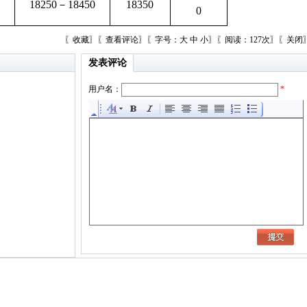
18250－18450
18350
0
〖
收藏
〗〖
查看评论
〗〖字号：
大
中
小
〗〖阅读：127次〗〖
关闭
发表评论
用户名：
*