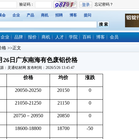
展会
企业
产品
商机
招聘
博客
提问
企业
品牌
报价
商机
人才
学院
百科
博客
会员
价格
>>正文
月26日广东南海有色废铝价格
源：灵通铝材网 发布时间：2026/5/26 13:45:47
价格
均价
涨跌
20050-20250
20150
0
21050-21250
21150
0
20750－20950
20850
0
18600-18800
18700
-50