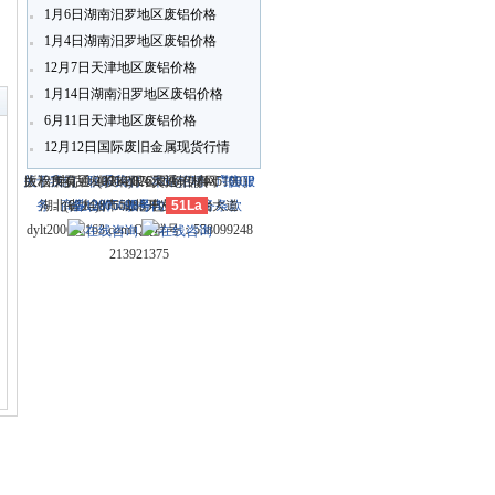
1月6日湖南汨罗地区废铝价格
1月4日湖南汨罗地区废铝价格
〗
12月7日天津地区废铝价格
1月14日湖南汨罗地区废铝价格
6月11日天津地区废铝价格
12月12日国际废旧金属现货行情
关于我们
大冶市灵通科技有限公司 @ （435100）
版权所有 © 2006-2026灵通铝材网
电话：(0714)8765286 传真：
-
联系我们
-
本站招聘
-
广告服
鄂ICP
务
湖北省大冶市城北开发区新冶大道
-
商业合作
(0714)8765285 电子邮件：
备12005698号-1
-
服务内容
51La
-
服务条款
dylt2006@163.com QQ群号：558099248
213921375