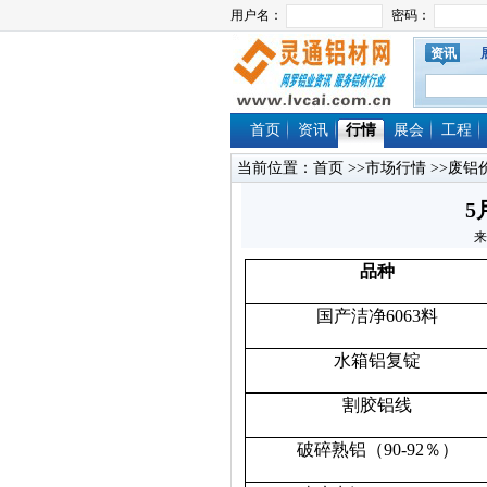
资讯
首页
资讯
行情
展会
工程
当前位置：
首页
>>
市场行情
>>
废铝
5
来
品种
国产洁净6063料
水箱铝复锭
割胶铝线
破碎熟铝（90-92％）