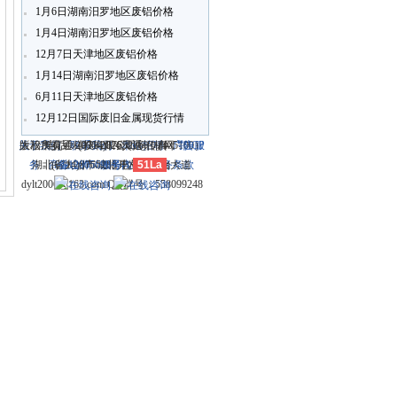
1月6日湖南汨罗地区废铝价格
1月4日湖南汨罗地区废铝价格
12月7日天津地区废铝价格
1月14日湖南汨罗地区废铝价格
6月11日天津地区废铝价格
12月12日国际废旧金属现货行情
关于我们
大冶市灵通科技有限公司 @ （435100）
版权所有 © 2006-2026灵通铝材网
电话：(0714)8765286 传真：
-
联系我们
-
本站招聘
-
广告服
鄂ICP
务
湖北省大冶市城北开发区新冶大道
-
商业合作
(0714)8765285 电子邮件：
备12005698号-1
-
服务内容
51La
-
服务条款
dylt2006@163.com QQ群号：558099248
213921375