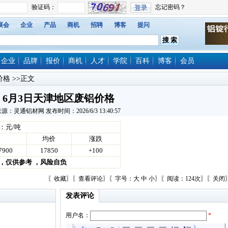
展会
企业
产品
商机
招聘
博客
提问
企业
品牌
报价
商机
人才
学院
百科
博客
会员
价格
>>正文
6月3日天津地区废铝价格
源：灵通铝材网 发布时间：2026/6/3 13:40:57
：元/吨
格
均价
涨跌
7900
17850
+100
，仅供参考 ，风险自负
〖
收藏
〗〖
查看评论
〗〖字号：
大
中
小
〗〖阅读：124次〗〖
关闭
发表评论
用户名：
*