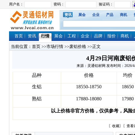
资讯
展会
企业
产品
商机
首页
资讯
行情
展会
工程
企业
品牌
报价
商机
当前位置：
首页
>>
市场行情
>>
废铝价格
>>正文
4月29日河南废铝
来源：灵通铝材网 发布时间：2026/4/29 
品种
价格
均价
生铝
18550-18750
18650
熟铝
17880-18080
17980
以上价格非官方价格，仅供参考，风险
〖
收藏
〗〖
查看