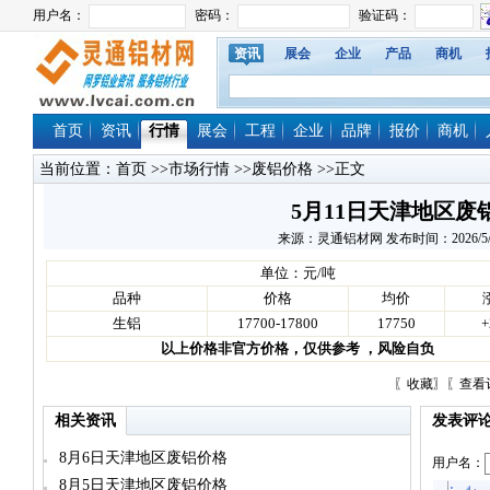
资讯
展会
企业
产品
商机
首页
资讯
行情
展会
工程
企业
品牌
报价
商机
当前位置：
首页
>>
市场行情
>>
废铝价格
>>正文
5月11日天津地区废
来源：灵通铝材网 发布时间：2026/5/11 
单位：元/吨
品种
价格
均价
生铝
17700-17800
17750
+
以上价格非官方价格，仅供参考 ，风险自负
〖
收藏
〗〖
查看
相关资讯
发表评
8月6日天津地区废铝价格
用户名：
8月5日天津地区废铝价格