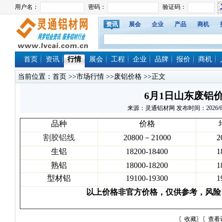
资讯
展会
企业
产品
商机
首页
资讯
行情
展会
工程
企业
品牌
报价
商机
当前位置：
首页
>>
市场行情
>>
废铝价格
>>正文
6月1日山东废铝
来源：灵通铝材网 发布时间：2026/6/1 1
品种
价格
割胶铝线
20800－21000
2
生铝
18200-18400
1
熟铝
18000-18200
1
型材铝
19100-19300
1
以上价格非官方价格，仅供参考，风险
〖
收藏
〗〖
查看