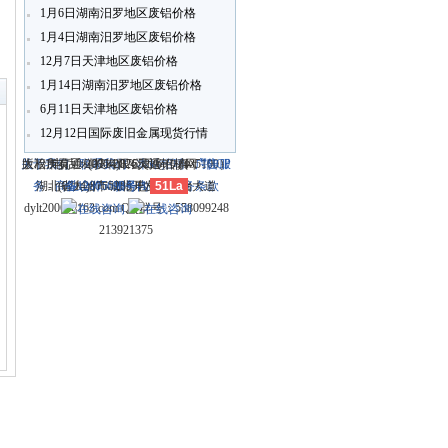
1月6日湖南汨罗地区废铝价格
1月4日湖南汨罗地区废铝价格
〗
12月7日天津地区废铝价格
1月14日湖南汨罗地区废铝价格
6月11日天津地区废铝价格
12月12日国际废旧金属现货行情
关于我们
大冶市灵通科技有限公司 @ （435100）
版权所有 © 2006-2026灵通铝材网
电话：(0714)8765286 传真：
-
联系我们
-
本站招聘
-
广告服
鄂ICP
务
湖北省大冶市城北开发区新冶大道
-
商业合作
(0714)8765285 电子邮件：
备12005698号-1
-
服务内容
51La
-
服务条款
dylt2006@163.com QQ群号：558099248
213921375