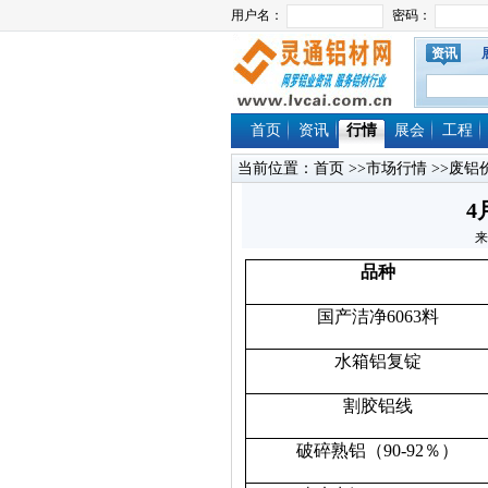
资讯
首页
资讯
行情
展会
工程
当前位置：
首页
>>
市场行情
>>
废铝
4
来
品种
国产洁净6063料
水箱铝复锭
割胶铝线
破碎熟铝（90-92％）