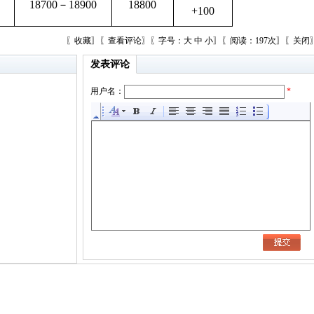
18700－18900
18800
+100
〖
收藏
〗〖
查看评论
〗〖字号：
大
中
小
〗〖阅读：197次〗〖
关闭
发表评论
用户名：
*