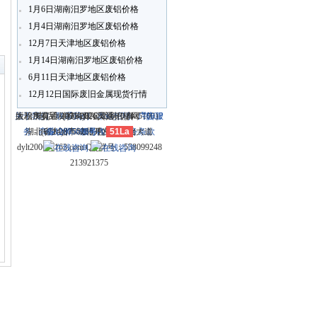
1月6日湖南汨罗地区废铝价格
1月4日湖南汨罗地区废铝价格
〗
12月7日天津地区废铝价格
1月14日湖南汨罗地区废铝价格
6月11日天津地区废铝价格
12月12日国际废旧金属现货行情
关于我们
大冶市灵通科技有限公司 @ （435100）
版权所有 © 2006-2026灵通铝材网
电话：(0714)8765286 传真：
-
联系我们
-
本站招聘
-
广告服
鄂ICP
务
湖北省大冶市城北开发区新冶大道
-
商业合作
(0714)8765285 电子邮件：
备12005698号-1
-
服务内容
51La
-
服务条款
dylt2006@163.com QQ群号：558099248
213921375