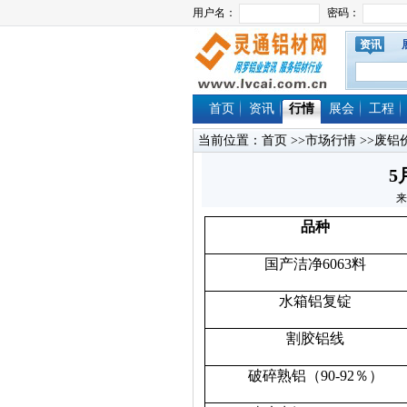
资讯
首页
资讯
行情
展会
工程
当前位置：
首页
>>
市场行情
>>
废铝
5
来
品种
国产洁净6063料
水箱铝复锭
割胶铝线
破碎熟铝（90-92％）