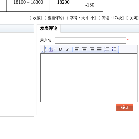
18100－18300
18200
-150
〖
收藏
〗〖
查看评论
〗〖字号：
大
中
小
〗〖阅读：174次〗〖
关闭
发表评论
用户名：
*