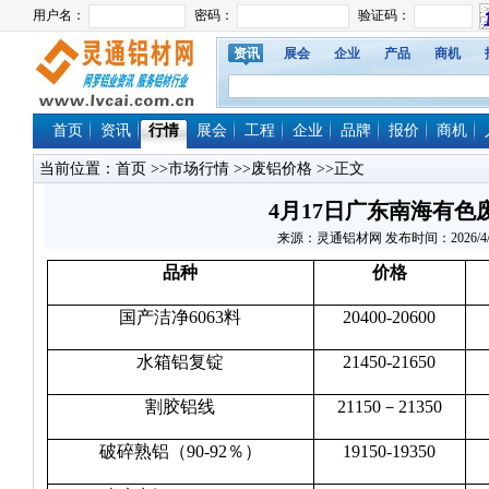
资讯
展会
企业
产品
商机
首页
资讯
行情
展会
工程
企业
品牌
报价
商机
当前位置：
首页
>>
市场行情
>>
废铝价格
>>正文
4月17日广东南海有色
来源：灵通铝材网 发布时间：2026/4/17 
品种
价格
国产洁净6063料
20400-20600
水箱铝复锭
21450-21650
割胶铝线
21150－21350
破碎熟铝（90-92％）
19150-19350