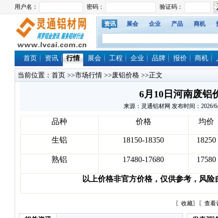
资讯
展会
企业
产品
商机
首页
资讯
行情
展会
工程
企业
品牌
报价
商机
当前位置：
首页
>>
市场行情
>>
废铝价格
>>正文
6月10日河南废铝
来源：灵通铝材网 发布时间：2026/6/10 
品种
价格
均价
生铝
18150-18350
18250
熟铝
17480-17680
17580
以上价格非官方价格，仅供参考，风险
〖
收藏
〗〖
查看