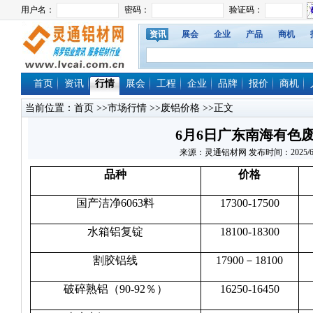
资讯
展会
企业
产品
商机
首页
资讯
行情
展会
工程
企业
品牌
报价
商机
当前位置：
首页
>>
市场行情
>>
废铝价格
>>正文
6月6日广东南海有色
来源：灵通铝材网 发布时间：2025/6/6 1
品种
价格
国产洁净6063料
17300-17500
水箱铝复锭
18100-18300
割胶铝线
17900－18100
破碎熟铝（90-92％）
16250-16450