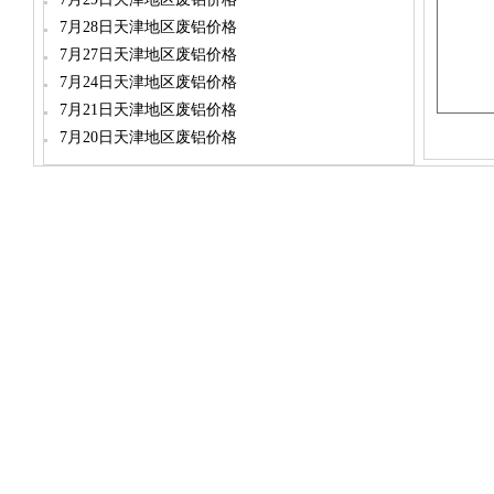
7月28日天津地区废铝价格
7月27日天津地区废铝价格
7月24日天津地区废铝价格
7月21日天津地区废铝价格
7月20日天津地区废铝价格
电话：(0714)8765286 传真：(0714)8765285 电子邮件：dylt2006@1
大冶市灵通科技有限公司 @ （435100）湖北省大冶市城北
关于我们
版权所有 © 2006-2026灵通铝材网
-
联系我们
-
本站招聘
-
广告服务
鄂ICP备12
-
商业