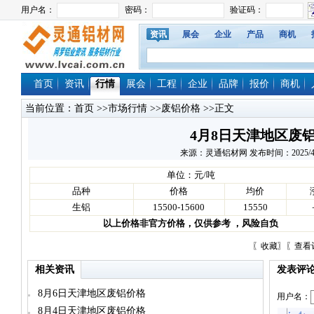
资讯
展会
企业
产品
商机
首页
资讯
行情
展会
工程
企业
品牌
报价
商机
当前位置：
首页
>>
市场行情
>>
废铝价格
>>正文
4月8日天津地区废
来源：灵通铝材网 发布时间：2025/4/8 1
单位：元/吨
品种
价格
均价
生铝
15500-15600
15550
以上价格非官方价格，仅供参考 ，风险自负
〖
收藏
〗〖
查看
相关资讯
发表评
8月6日天津地区废铝价格
用户名：
8月4日天津地区废铝价格