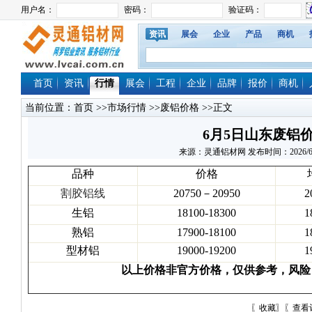
资讯
展会
企业
产品
商机
首页
资讯
行情
展会
工程
企业
品牌
报价
商机
当前位置：
首页
>>
市场行情
>>
废铝价格
>>正文
6月5日山东废铝
来源：灵通铝材网 发布时间：2026/6/5 1
品种
价格
割胶铝线
20750－20950
2
生铝
18100-18300
1
熟铝
17900-18100
1
型材铝
19000-19200
1
以上价格非官方价格，仅供参考，风险
〖
收藏
〗〖
查看