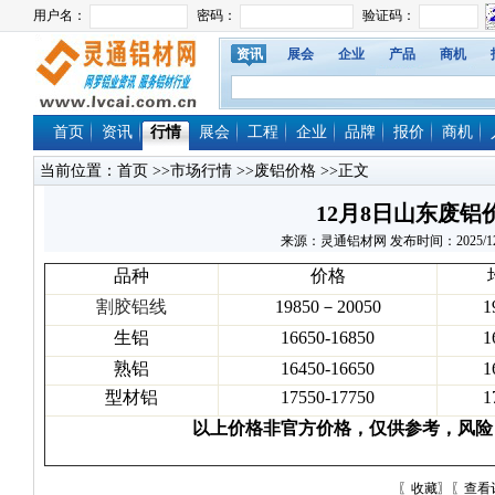
资讯
展会
企业
产品
商机
首页
资讯
行情
展会
工程
企业
品牌
报价
商机
当前位置：
首页
>>
市场行情
>>
废铝价格
>>正文
12月8日山东废铝
来源：灵通铝材网 发布时间：2025/12/8 
品种
价格
割胶铝线
19850－20050
1
生铝
16650-16850
1
熟铝
16450-16650
1
型材铝
17550-17750
1
以上价格非官方价格，仅供参考，风险
〖
收藏
〗〖
查看