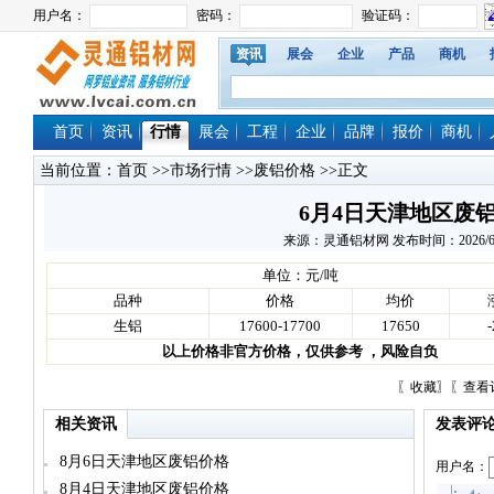
资讯
展会
企业
产品
商机
首页
资讯
行情
展会
工程
企业
品牌
报价
商机
当前位置：
首页
>>
市场行情
>>
废铝价格
>>正文
6月4日天津地区废
来源：灵通铝材网 发布时间：2026/6/4 1
单位：元/吨
品种
价格
均价
生铝
17600-17700
17650
以上价格非官方价格，仅供参考 ，风险自负
〖
收藏
〗〖
查看
相关资讯
发表评
8月6日天津地区废铝价格
用户名：
8月4日天津地区废铝价格