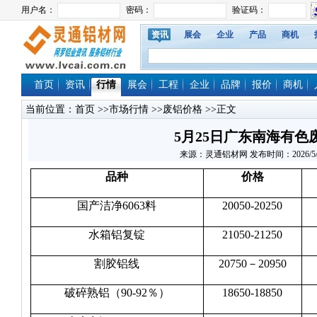
资讯
展会
企业
产品
商机
首页
资讯
行情
展会
工程
企业
品牌
报价
商机
当前位置：
首页
>>
市场行情
>>
废铝价格
>>正文
5月25日广东南海有色
来源：灵通铝材网 发布时间：2026/5/25 
品种
价格
国产洁净6063料
20050-20250
水箱铝复锭
21050-21250
割胶铝线
20750－20950
破碎熟铝（90-92％）
18650-18850